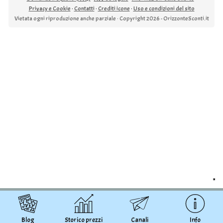
Privacy e Cookie
·
Contatti
·
Crediti icone
·
Uso e condizioni del sito
Vietata ogni riproduzione anche parziale · Copyright 2026 - OrizzonteSconti.it
Blog
Storico prezzi
Canali
Info