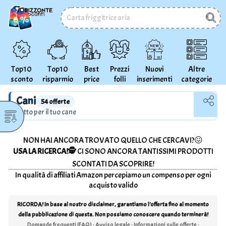
Top10
Top10
Best
Prezzi
Nuovi
Altre
sconto
risparmio
price
folli
inserimenti
categorie
Cani
54 offerte
Tutto per il tuo cane
NON HAI ANCORA TROVATO QUELLO CHE CERCAVI?😖
USA LA RICERCA!🕵
CI SONO ANCORA TANTISSIMI PRODOTTI
SCONTATI DA SCOPRIRE!
In qualità di affiliati Amazon percepiamo un compenso per ogni
acquisto valido
RICORDA! In base al nostro disclaimer, garantiamo l'offerta fino al momento
della pubblicazione di questa. Non possiamo conoscere quando terminerà!
Domande frequenti (FAQ)
·
Avviso legale
·
Informazioni sulle offerte
·