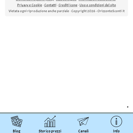
Privacy e Cookie
·
Contatti
·
Crediti icone
·
Uso e condizioni del sito
Vietata ogni riproduzione anche parziale · Copyright 2026 - OrizzonteSconti.it
Blog
Storico prezzi
Canali
Info