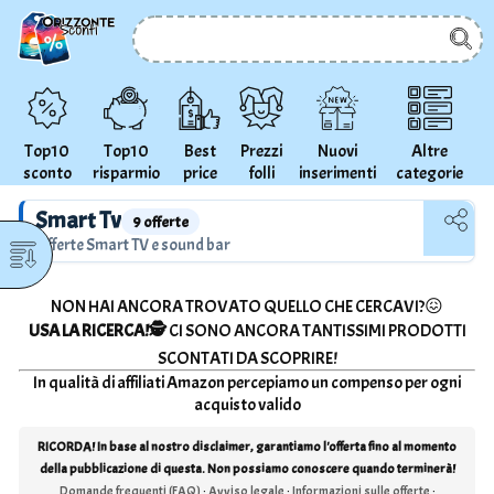
Top10
Top10
Best
Prezzi
Nuovi
Altre
sconto
risparmio
price
folli
inserimenti
categorie
Smart Tv
9 offerte
Offerte Smart TV e sound bar
NON HAI ANCORA TROVATO QUELLO CHE CERCAVI?😖
USA LA RICERCA!🕵
CI SONO ANCORA TANTISSIMI PRODOTTI
SCONTATI DA SCOPRIRE!
In qualità di affiliati Amazon percepiamo un compenso per ogni
acquisto valido
RICORDA! In base al nostro disclaimer, garantiamo l'offerta fino al momento
della pubblicazione di questa. Non possiamo conoscere quando terminerà!
Domande frequenti (FAQ)
·
Avviso legale
·
Informazioni sulle offerte
·